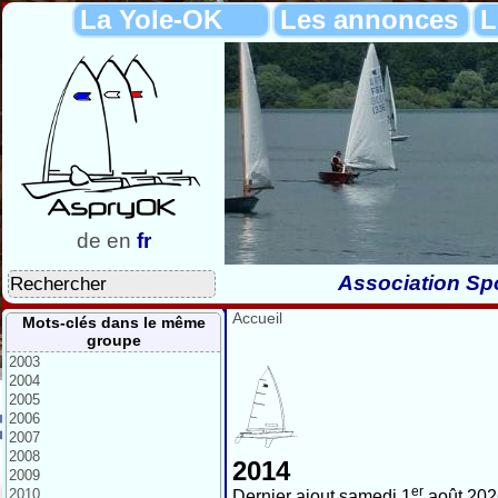
La Yole-OK
Les annonces
L
de
en
fr
Association Spo
Accueil
Mots-clés dans le même
groupe
2003
2004
2005
2006
2007
2008
2014
2009
er
2010
Dernier ajout samedi 1
août 202